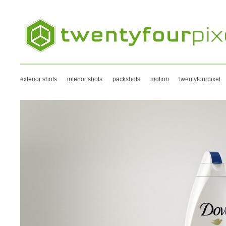
exterior shots
interior shots
packshots
motion
twentyfourpixel