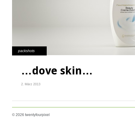
packshots
…dove skin…
2. März 2013
© 2026 twentyfourpixel